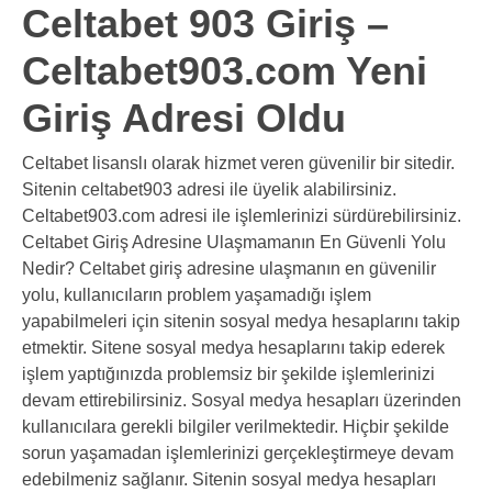
Celtabet 903 Giriş –
Celtabet903.com Yeni
Giriş Adresi Oldu
Celtabet lisanslı olarak hizmet veren güvenilir bir sitedir.
Sitenin celtabet903 adresi ile üyelik alabilirsiniz.
Celtabet903.com adresi ile işlemlerinizi sürdürebilirsiniz.
Celtabet Giriş Adresine Ulaşmamanın En Güvenli Yolu
Nedir? Celtabet giriş adresine ulaşmanın en güvenilir
yolu, kullanıcıların problem yaşamadığı işlem
yapabilmeleri için sitenin sosyal medya hesaplarını takip
etmektir. Sitene sosyal medya hesaplarını takip ederek
işlem yaptığınızda problemsiz bir şekilde işlemlerinizi
devam ettirebilirsiniz. Sosyal medya hesapları üzerinden
kullanıcılara gerekli bilgiler verilmektedir. Hiçbir şekilde
sorun yaşamadan işlemlerinizi gerçekleştirmeye devam
edebilmeniz sağlanır. Sitenin sosyal medya hesapları