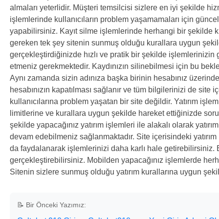
almaları yeterlidir. Müşteri temsilcisi sizlere en iyi şekilde
işlemlerinde kullanıcıların problem yaşamamaları için güncel
yapabilirsiniz. Kayıt silme işlemlerinde herhangi bir şekilde ku
gereken tek şey sitenin sunmuş olduğu kurallara uygun şekild
gerçekleştirdiğinizde hızlı ve pratik bir şekilde işlemlerini
etmeniz gerekmektedir. Kaydınızın silinebilmesi için bu beklem
Aynı zamanda sizin adınıza başka birinin hesabınız üzerinden
hesabınızın kapatılması sağlanır ve tüm bilgilerinizi de site i
kullanıcılarına problem yaşatan bir site değildir. Yatırım işl
limitlerine ve kurallara uygun şekilde hareket ettiğinizde so
şekilde yapacağınız yatırım işlemleri ile alakalı olarak yatır
devam edebilmeniz sağlanmaktadır. Site içerisindeki yatırım 
da faydalanarak işlemlerinizi daha karlı hale getirebilirsiniz
gerçekleştirebilirsiniz. Mobilden yapacağınız işlemlerde herha
Sitenin sizlere sunmuş olduğu yatırım kurallarına uygun şekil
📝 Bir Önceki Yazımız: