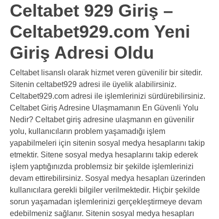
Celtabet 929 Giriş –
Celtabet929.com Yeni
Giriş Adresi Oldu
Celtabet lisanslı olarak hizmet veren güvenilir bir sitedir.
Sitenin celtabet929 adresi ile üyelik alabilirsiniz.
Celtabet929.com adresi ile işlemlerinizi sürdürebilirsiniz.
Celtabet Giriş Adresine Ulaşmamanın En Güvenli Yolu
Nedir? Celtabet giriş adresine ulaşmanın en güvenilir
yolu, kullanıcıların problem yaşamadığı işlem
yapabilmeleri için sitenin sosyal medya hesaplarını takip
etmektir. Sitene sosyal medya hesaplarını takip ederek
işlem yaptığınızda problemsiz bir şekilde işlemlerinizi
devam ettirebilirsiniz. Sosyal medya hesapları üzerinden
kullanıcılara gerekli bilgiler verilmektedir. Hiçbir şekilde
sorun yaşamadan işlemlerinizi gerçekleştirmeye devam
edebilmeniz sağlanır. Sitenin sosyal medya hesapları