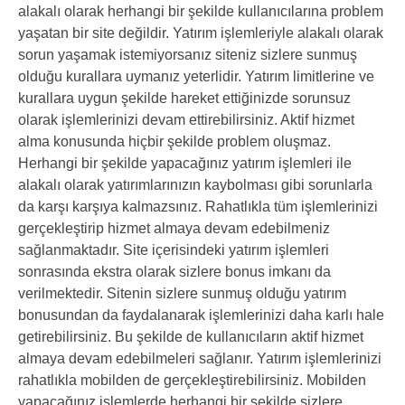
alakalı olarak herhangi bir şekilde kullanıcılarına problem
yaşatan bir site değildir. Yatırım işlemleriyle alakalı olarak
sorun yaşamak istemiyorsanız siteniz sizlere sunmuş
olduğu kurallara uymanız yeterlidir. Yatırım limitlerine ve
kurallara uygun şekilde hareket ettiğinizde sorunsuz
olarak işlemlerinizi devam ettirebilirsiniz. Aktif hizmet
alma konusunda hiçbir şekilde problem oluşmaz.
Herhangi bir şekilde yapacağınız yatırım işlemleri ile
alakalı olarak yatırımlarınızın kaybolması gibi sorunlarla
da karşı karşıya kalmazsınız. Rahatlıkla tüm işlemlerinizi
gerçekleştirip hizmet almaya devam edebilmeniz
sağlanmaktadır. Site içerisindeki yatırım işlemleri
sonrasında ekstra olarak sizlere bonus imkanı da
verilmektedir. Sitenin sizlere sunmuş olduğu yatırım
bonusundan da faydalanarak işlemlerinizi daha karlı hale
getirebilirsiniz. Bu şekilde de kullanıcıların aktif hizmet
almaya devam edebilmeleri sağlanır. Yatırım işlemlerinizi
rahatlıkla mobilden de gerçekleştirebilirsiniz. Mobilden
yapacağınız işlemlerde herhangi bir şekilde sizlere