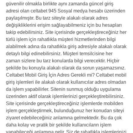
güvenilir olmakla birlikte aynı zamanda güncel giriş
adresi olan celtabet 945 Sosyal medya hesabı üzerinden
paylaşılmıştır. Bu tarz siteyle alakalı olarak adres
değişikliklerini erişim sağlayabilmeniz için bu hesapları
takip edebilirsiniz. Site içerisinde gerçekleştireceğiniz her
türlü işlem için rahatlıkla müşteri hizmetlerinden bilgi
alabilmek adına da rahatlıkla giriş adresiyle alakalı olarak
detaylı bilgi edinebilirsiniz. Müşteri temsilcisine her
zaman sizlere bu tarz konularda bilgi verecektir. Hiçbir
şekilde bu konuyla alakalı olarak da sorun yaşamazsınız.
Celtabet Mobil Giriş İçin Adres Gerekli mi? Celtabet mobil
giriş işlemleri ile alakalı olarak kullanıcılar adres olmadan
da işlem yapabilirler. Sitenin sunmuş olduğu uygulama
üzerinden aktif olarak işlemlerinizi gerçekleştirebilirsiniz.
Site içerisinde gerçekleştireceğiniz işlemlerde mobilden
işlem gerçekleştirmek, bulunduğunuz her konudan siteyi
ziyaret edebileceğiniz anlamına gelmektedir. Bu da çok
daha kolay ve pratik bir şekilde kullanıcıların işlem
yapabileceği anlamına gelir. Siz de rahatlıkla işlemlerinizi