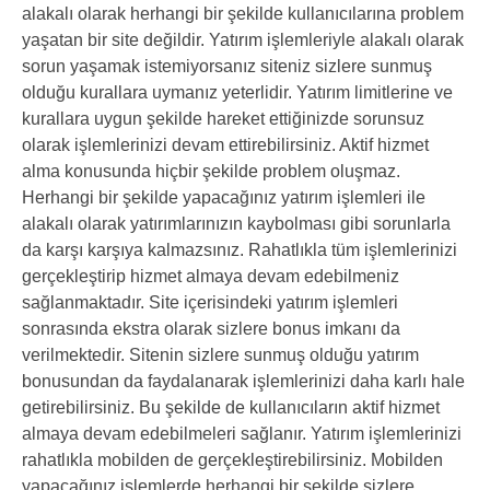
alakalı olarak herhangi bir şekilde kullanıcılarına problem
yaşatan bir site değildir. Yatırım işlemleriyle alakalı olarak
sorun yaşamak istemiyorsanız siteniz sizlere sunmuş
olduğu kurallara uymanız yeterlidir. Yatırım limitlerine ve
kurallara uygun şekilde hareket ettiğinizde sorunsuz
olarak işlemlerinizi devam ettirebilirsiniz. Aktif hizmet
alma konusunda hiçbir şekilde problem oluşmaz.
Herhangi bir şekilde yapacağınız yatırım işlemleri ile
alakalı olarak yatırımlarınızın kaybolması gibi sorunlarla
da karşı karşıya kalmazsınız. Rahatlıkla tüm işlemlerinizi
gerçekleştirip hizmet almaya devam edebilmeniz
sağlanmaktadır. Site içerisindeki yatırım işlemleri
sonrasında ekstra olarak sizlere bonus imkanı da
verilmektedir. Sitenin sizlere sunmuş olduğu yatırım
bonusundan da faydalanarak işlemlerinizi daha karlı hale
getirebilirsiniz. Bu şekilde de kullanıcıların aktif hizmet
almaya devam edebilmeleri sağlanır. Yatırım işlemlerinizi
rahatlıkla mobilden de gerçekleştirebilirsiniz. Mobilden
yapacağınız işlemlerde herhangi bir şekilde sizlere