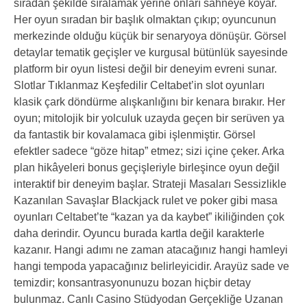
sıradan şekilde sıralamak yerine onları sahneye koyar.
Her oyun sıradan bir başlık olmaktan çıkıp; oyuncunun
merkezinde olduğu küçük bir senaryoya dönüşür. Görsel
detaylar tematik geçişler ve kurgusal bütünlük sayesinde
platform bir oyun listesi değil bir deneyim evreni sunar.
Slotlar Tıklanmaz Keşfedilir Celtabet’in slot oyunları
klasik çark döndürme alışkanlığını bir kenara bırakır. Her
oyun; mitolojik bir yolculuk uzayda geçen bir serüven ya
da fantastik bir kovalamaca gibi işlenmiştir. Görsel
efektler sadece “göze hitap” etmez; sizi içine çeker. Arka
plan hikâyeleri bonus geçişleriyle birleşince oyun değil
interaktif bir deneyim başlar. Strateji Masaları Sessizlikle
Kazanılan Savaşlar Blackjack rulet ve poker gibi masa
oyunları Celtabet’te “kazan ya da kaybet” ikiliğinden çok
daha derindir. Oyuncu burada kartla değil karakterle
kazanır. Hangi adımı ne zaman atacağınız hangi hamleyi
hangi tempoda yapacağınız belirleyicidir. Arayüz sade ve
temizdir; konsantrasyonunuzu bozan hiçbir detay
bulunmaz. Canlı Casino Stüdyodan Gerçekliğe Uzanan