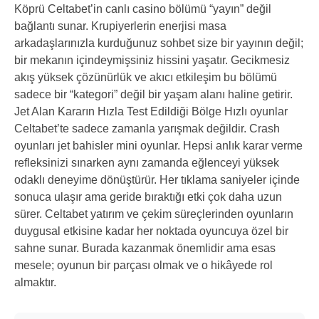
Köprü Celtabet’in canlı casino bölümü “yayın” değil
bağlantı sunar. Krupiyerlerin enerjisi masa
arkadaşlarınızla kurduğunuz sohbet size bir yayının değil;
bir mekanın içindeymişsiniz hissini yaşatır. Gecikmesiz
akış yüksek çözünürlük ve akıcı etkileşim bu bölümü
sadece bir “kategori” değil bir yaşam alanı haline getirir.
Jet Alan Kararın Hızla Test Edildiği Bölge Hızlı oyunlar
Celtabet’te sadece zamanla yarışmak değildir. Crash
oyunları jet bahisler mini oyunlar. Hepsi anlık karar verme
refleksinizi sınarken aynı zamanda eğlenceyi yüksek
odaklı deneyime dönüştürür. Her tıklama saniyeler içinde
sonuca ulaşır ama geride bıraktığı etki çok daha uzun
sürer. Celtabet yatırım ve çekim süreçlerinden oyunların
duygusal etkisine kadar her noktada oyuncuya özel bir
sahne sunar. Burada kazanmak önemlidir ama esas
mesele; oyunun bir parçası olmak ve o hikâyede rol
almaktır.