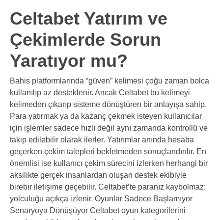
Celtabet Yatırım ve
Çekimlerde Sorun
Yaratıyor mu?
Bahis platformlarında “güven” kelimesi çoğu zaman bolca
kullanılıp az desteklenir. Ancak Celtabet bu kelimeyi
kelimeden çıkarıp sisteme dönüştüren bir anlayışa sahip.
Para yatırmak ya da kazanç çekmek isteyen kullanıcılar
için işlemler sadece hızlı değil aynı zamanda kontrollü ve
takip edilebilir olarak ilerler. Yatırımlar anında hesaba
geçerken çekim talepleri bekletmeden sonuçlandırılır. En
önemlisi ise kullanıcı çekim sürecini izlerken herhangi bir
aksilikte gerçek insanlardan oluşan destek ekibiyle
birebir iletişime geçebilir. Celtabet’te paranız kaybolmaz;
yolculuğu açıkça izlenir. Oyunlar Sadece Başlamıyor
Senaryoya Dönüşüyor Celtabet oyun kategorilerini