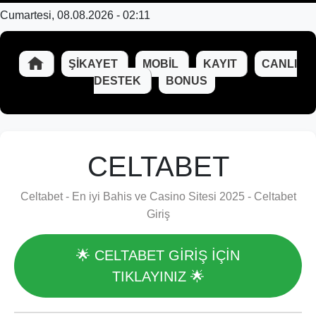
Cumartesi, 08.08.2026 - 02:11
ŞIKAYET
MOBIL
KAYIT
CANLI
DESTEK
BONUS
CELTABET
Celtabet - En iyi Bahis ve Casino Sitesi 2025 - Celtabet
Giriş
🌟 CELTABET GİRİŞ İÇİN
TIKLAYINIZ 🌟