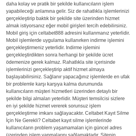
daha kolay ve pratik bir şekilde kullanıcıların işlem
yapabileceği anlamına gelir. Siz de rahatlıkla işlemlerinizi
gerçekleştirip baktık bir şekilde site üzerinden hizmet
almak istiyorsanız eğer mobil girişleri tercih edebilirsiniz.
Mobil giriş için celtabet888 adresini kullanmanız yeterlidir.
Mobil işlemlerde uygulama kullanırken indirme işlemini
gerçekleştirmeniz yeterlidir. Indirme işlemini
gerçekleştirdikten sonra herhangi bir şekilde ücret
ödemenize gerek kalmaz. Rahatlıkla site içerisinde
işlemlerinizi gerçekleştirip aktif hizmet almaya
başlayabilirsiniz. Sağlanır yapacağınız işlemlerde en ufak
bir problemle karşı karşıya kalma durumunda
kullanıcıların müşteri hizmetleri üzerinden detaylı bir
şekilde bilgi almaları yeterlidir. Müşteri temsilcisi sizlere
en iyi şekilde hizmet vererek sorunsuz işlem
gerçekleştirme imkanı sağlayacaktır. Celtabet Kayıt Silme
İçin Ne Gerekli? Celtabet kayıt silme işlemlerinde
kullanıcıların problem yaşamamaları için güncel adres
üzerinden işlem yapmalarını sağlamaktadır. Sitenin