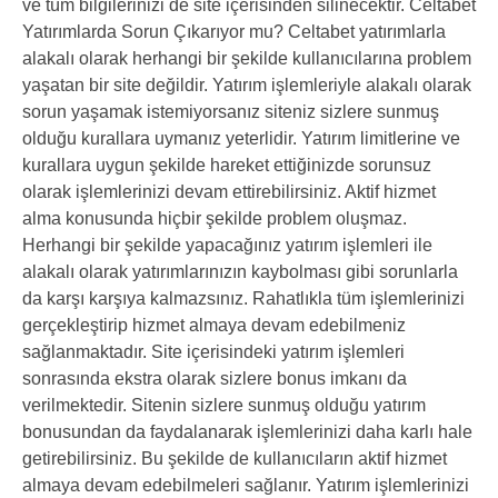
ve tüm bilgilerinizi de site içerisinden silinecektir. Celtabet
Yatırımlarda Sorun Çıkarıyor mu? Celtabet yatırımlarla
alakalı olarak herhangi bir şekilde kullanıcılarına problem
yaşatan bir site değildir. Yatırım işlemleriyle alakalı olarak
sorun yaşamak istemiyorsanız siteniz sizlere sunmuş
olduğu kurallara uymanız yeterlidir. Yatırım limitlerine ve
kurallara uygun şekilde hareket ettiğinizde sorunsuz
olarak işlemlerinizi devam ettirebilirsiniz. Aktif hizmet
alma konusunda hiçbir şekilde problem oluşmaz.
Herhangi bir şekilde yapacağınız yatırım işlemleri ile
alakalı olarak yatırımlarınızın kaybolması gibi sorunlarla
da karşı karşıya kalmazsınız. Rahatlıkla tüm işlemlerinizi
gerçekleştirip hizmet almaya devam edebilmeniz
sağlanmaktadır. Site içerisindeki yatırım işlemleri
sonrasında ekstra olarak sizlere bonus imkanı da
verilmektedir. Sitenin sizlere sunmuş olduğu yatırım
bonusundan da faydalanarak işlemlerinizi daha karlı hale
getirebilirsiniz. Bu şekilde de kullanıcıların aktif hizmet
almaya devam edebilmeleri sağlanır. Yatırım işlemlerinizi